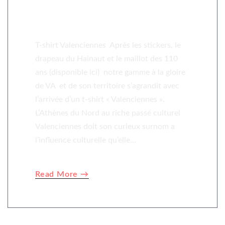
Le nouveau t-shirt de
la FSVA
T-shirt Valenciennes Après les stickers, le
drapeau du Hainaut et le maillot des 110
ans (disponible ici) notre gamme à la gloire
de VA et de son territoire s’agrandit avec
l’arrivée d’un t-shirt « Valenciennes ».
L’Athènes du Nord au riche passé culturel
Valenciennes doit son curieux surnom a
l’influence culturelle qu’elle…
Read More →