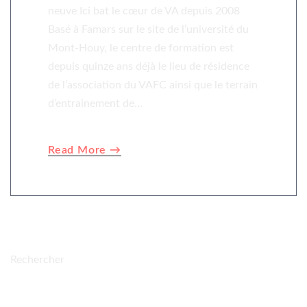
neuve Ici bat le cœur de VA depuis 2008
Basé à Famars sur le site de l’université du
Mont-Houy, le centre de formation est
depuis quinze ans déjà le lieu de résidence
de l’association du VAFC ainsi que le terrain
d’entrainement de…
Read More →
Rechercher