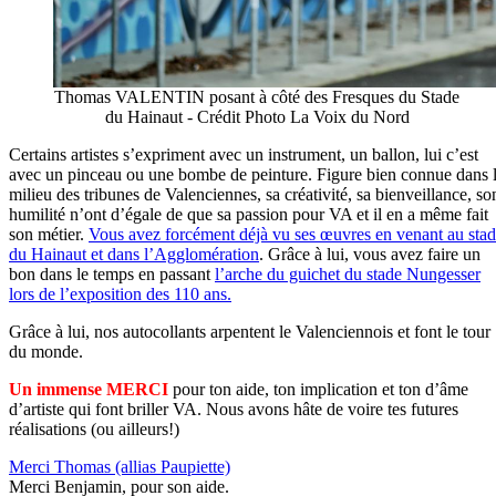
Thomas VALENTIN posant à côté des Fresques du Stade
du Hainaut - Crédit Photo La Voix du Nord
Certains artistes s’expriment avec un instrument, un ballon, lui c’est
avec un pinceau ou une bombe de peinture. Figure bien connue dans 
milieu des tribunes de Valenciennes, sa créativité, sa bienveillance, so
humilité n’ont d’égale de que sa passion pour VA et il en a même fait
son métier.
Vous avez forcément déjà vu ses œuvres en venant au sta
du Hainaut et dans l’Agglomération
. Grâce à lui, vous avez faire un
bon dans le temps en passant
l’arche du guichet du stade Nungesser
lors de l’exposition des 110 ans.
Grâce à lui, nos autocollants arpentent le Valenciennois et font le tour
du monde.
Un immense MERCI
pour ton aide, ton implication et ton d’âme
d’artiste qui font briller VA. Nous avons hâte de voire tes futures
réalisations (ou ailleurs!)
Merci Thomas (allias Paupiette)
Merci Benjamin, pour son aide.